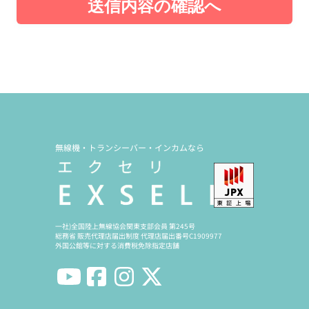
送信内容の確認へ
無線機・トランシーバー・インカムなら
一社)全国陸上無線協会関東支部会員 第245号
総務省 販売代理店届出制度 代理店届出番号C1909977
外国公館等に対する消費税免除指定店舗