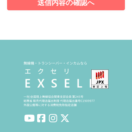
送信内容の確認へ
無線機・トランシーバー・インカムなら
一社)全国陸上無線協会関東支部会員 第245号
総務省 販売代理店届出制度 代理店届出番号C1909977
外国公館等に対する消費税免除指定店舗