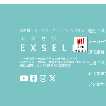
無線機・トランシーバー・インカムなら
種別で探
メーカー
通信距離
一社)全国陸上無線協会関東支部会員 第245号
性能で探
総務省 販売代理店届出制度 代理店届出番号C1909977
外国公館等に対する消費税免除指定店舗
利用業種
アクセサ