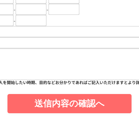
-
-
-
入を開始したい時期、目的などお分かりであればご記入いただけますとより
送信内容の確認へ