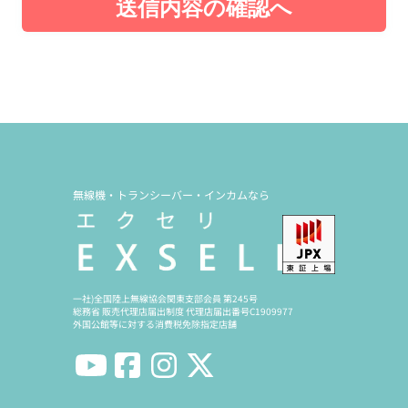
送信内容の確認へ
無線機・トランシーバー・インカムなら
一社)全国陸上無線協会関東支部会員 第245号
総務省 販売代理店届出制度 代理店届出番号C1909977
外国公館等に対する消費税免除指定店舗