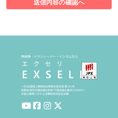
送信内容の確認へ
無線機・トランシーバー・インカムなら
一社)全国陸上無線協会関東支部会員 第245号
総務省 販売代理店届出制度 代理店届出番号C1909977
外国公館等に対する消費税免除指定店舗