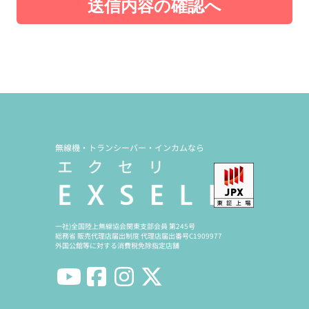
送信内容の確認へ
無線機・トランシーバー・インカムなら
一社)全国陸上無線協会関東支部会員 第245号
総務省 販売代理店届出制度 代理店届出番号C1909977
外国公館等に対する消費税免除指定店舗