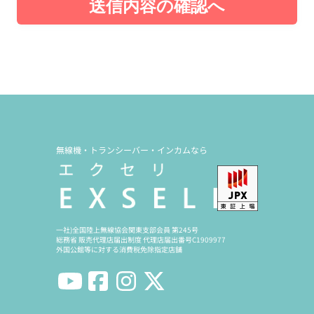
送信内容の確認へ
無線機・トランシーバー・インカムなら
一社)全国陸上無線協会関東支部会員 第245号
総務省 販売代理店届出制度 代理店届出番号C1909977
外国公館等に対する消費税免除指定店舗