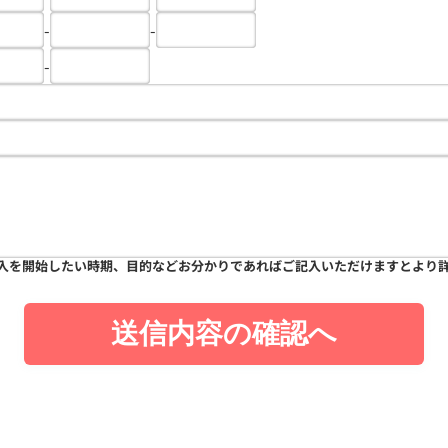
-
-
-
入を開始したい時期、目的などお分かりであればご記入いただけますとより
送信内容の確認へ