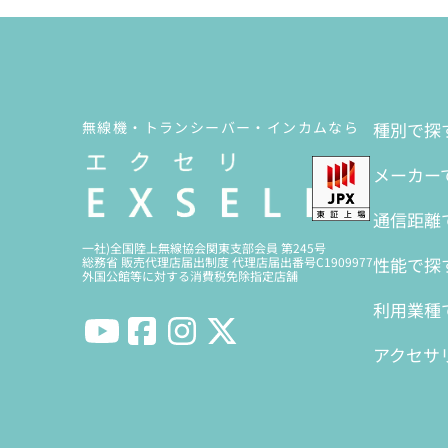
無線機・トランシーバー・インカムなら
種別で探
メーカー
通信距離
一社)全国陸上無線協会関東支部会員 第245号
性能で探
総務省 販売代理店届出制度 代理店届出番号C1909977
外国公館等に対する消費税免除指定店舗
利用業種
アクセサ