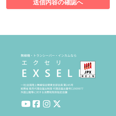
送信内容の確認へ
無線機・トランシーバー・インカムなら
一社)全国陸上無線協会関東支部会員 第245号
総務省 販売代理店届出制度 代理店届出番号C1909977
外国公館等に対する消費税免除指定店舗