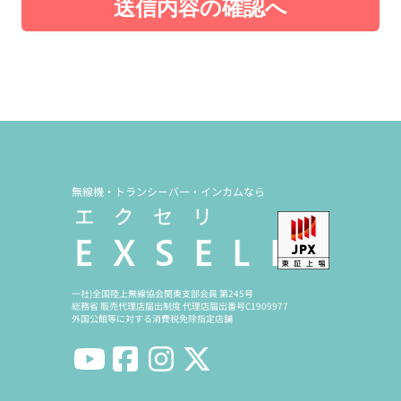
送信内容の確認へ
無線機・トランシーバー・インカムなら
一社)全国陸上無線協会関東支部会員 第245号
総務省 販売代理店届出制度 代理店届出番号C1909977
外国公館等に対する消費税免除指定店舗