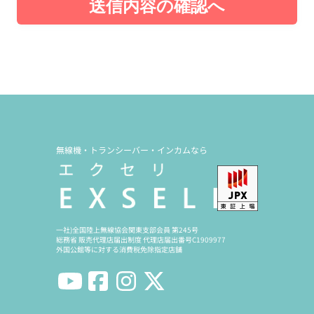
送信内容の確認へ
無線機・トランシーバー・インカムなら
一社)全国陸上無線協会関東支部会員 第245号
総務省 販売代理店届出制度 代理店届出番号C1909977
外国公館等に対する消費税免除指定店舗