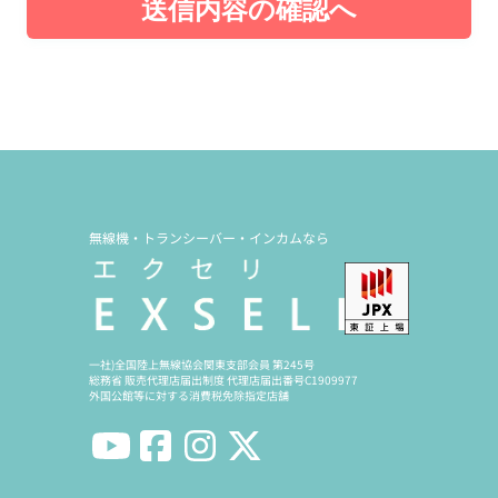
送信内容の確認へ
無線機・トランシーバー・インカムなら
一社)全国陸上無線協会関東支部会員 第245号
総務省 販売代理店届出制度 代理店届出番号C1909977
外国公館等に対する消費税免除指定店舗