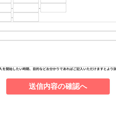
-
-
-
入を開始したい時期、目的などお分かりであればご記入いただけますとより
送信内容の確認へ