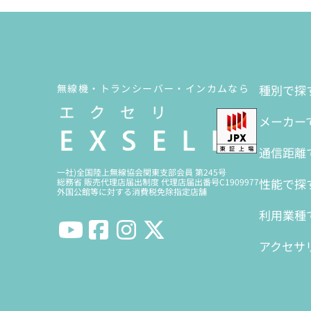
無線機・トランシーバー・インカムなら
種別で探
メーカー
通信距離
一社)全国陸上無線協会関東支部会員 第245号
性能で探
総務省 販売代理店届出制度 代理店届出番号C1909977
外国公館等に対する消費税免除指定店舗
利用業種
アクセサ