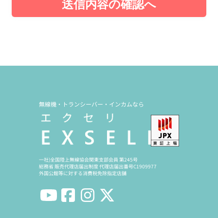
送信内容の確認へ
無線機・トランシーバー・インカムなら
一社)全国陸上無線協会関東支部会員 第245号
総務省 販売代理店届出制度 代理店届出番号C1909977
外国公館等に対する消費税免除指定店舗