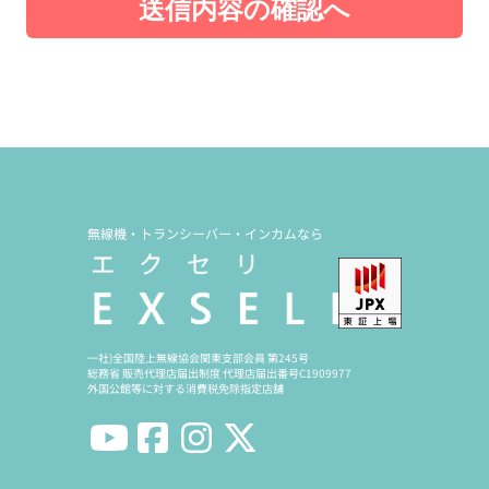
送信内容の確認へ
無線機・トランシーバー・インカムなら
一社)全国陸上無線協会関東支部会員 第245号
総務省 販売代理店届出制度 代理店届出番号C1909977
外国公館等に対する消費税免除指定店舗