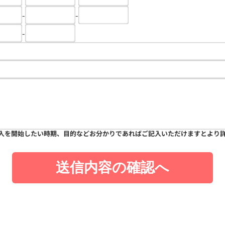
-
-
-
入を開始したい時期、目的などお分かりであればご記入いただけますとより
送信内容の確認へ