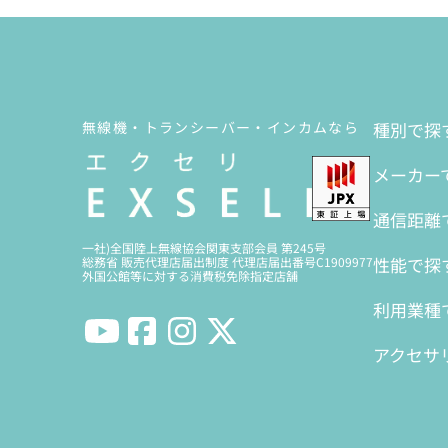
無線機・トランシーバー・インカムなら
種別で探
メーカー
通信距離
一社)全国陸上無線協会関東支部会員 第245号
性能で探
総務省 販売代理店届出制度 代理店届出番号C1909977
外国公館等に対する消費税免除指定店舗
利用業種
アクセサ