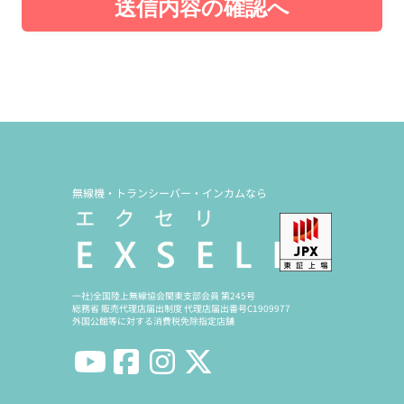
送信内容の確認へ
無線機・トランシーバー・インカムなら
一社)全国陸上無線協会関東支部会員 第245号
総務省 販売代理店届出制度 代理店届出番号C1909977
外国公館等に対する消費税免除指定店舗