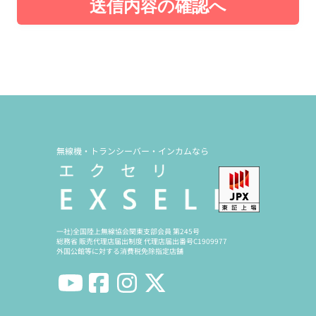
送信内容の確認へ
無線機・トランシーバー・インカムなら
一社)全国陸上無線協会関東支部会員 第245号
総務省 販売代理店届出制度 代理店届出番号C1909977
外国公館等に対する消費税免除指定店舗