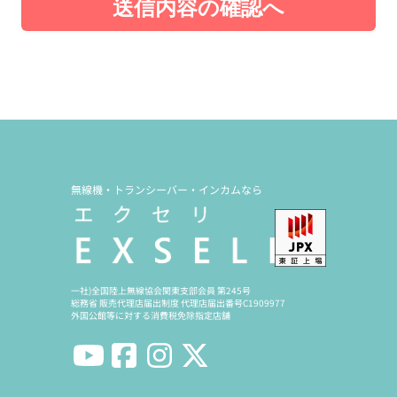
送信内容の確認へ
無線機・トランシーバー・インカムなら
一社)全国陸上無線協会関東支部会員 第245号
総務省 販売代理店届出制度 代理店届出番号C1909977
外国公館等に対する消費税免除指定店舗