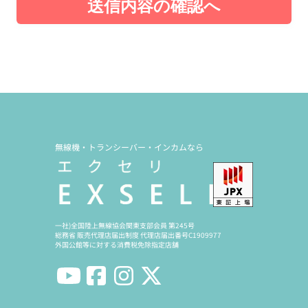
送信内容の確認へ
無線機・トランシーバー・インカムなら
一社)全国陸上無線協会関東支部会員 第245号
総務省 販売代理店届出制度 代理店届出番号C1909977
外国公館等に対する消費税免除指定店舗