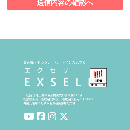
送信内容の確認へ
無線機・トランシーバー・インカムなら
一社)全国陸上無線協会関東支部会員 第245号
総務省 販売代理店届出制度 代理店届出番号C1909977
外国公館等に対する消費税免除指定店舗