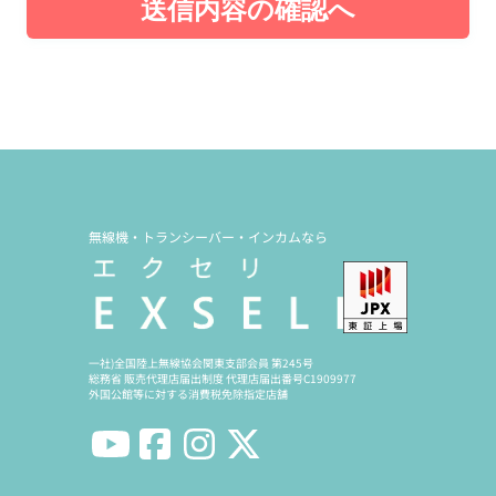
送信内容の確認へ
無線機・トランシーバー・インカムなら
一社)全国陸上無線協会関東支部会員 第245号
総務省 販売代理店届出制度 代理店届出番号C1909977
外国公館等に対する消費税免除指定店舗