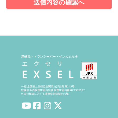
送信内容の確認へ
無線機・トランシーバー・インカムなら
一社)全国陸上無線協会関東支部会員 第245号
総務省 販売代理店届出制度 代理店届出番号C1909977
外国公館等に対する消費税免除指定店舗