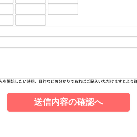
-
-
-
入を開始したい時期、目的などお分かりであればご記入いただけますとより
送信内容の確認へ