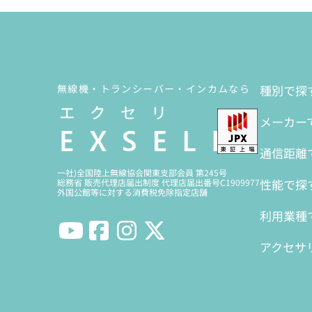
無線機・トランシーバー・インカムなら
種別で探
メーカー
通信距離
一社)全国陸上無線協会関東支部会員 第245号
性能で探
総務省 販売代理店届出制度 代理店届出番号C1909977
外国公館等に対する消費税免除指定店舗
利用業種
アクセサ