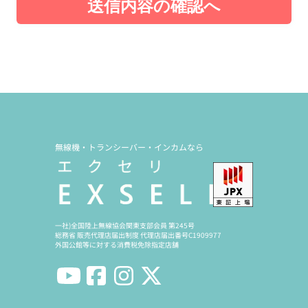
送信内容の確認へ
無線機・トランシーバー・インカムなら
一社)全国陸上無線協会関東支部会員 第245号
総務省 販売代理店届出制度 代理店届出番号C1909977
外国公館等に対する消費税免除指定店舗