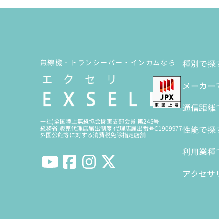
無線機・トランシーバー・インカムなら
種別で探
メーカー
通信距離
一社)全国陸上無線協会関東支部会員 第245号
性能で探
総務省 販売代理店届出制度 代理店届出番号C1909977
外国公館等に対する消費税免除指定店舗
利用業種
アクセサ