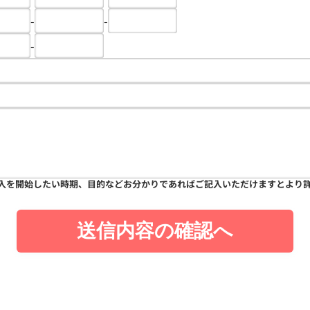
-
-
-
入を開始したい時期、目的などお分かりであればご記入いただけますとより
送信内容の確認へ