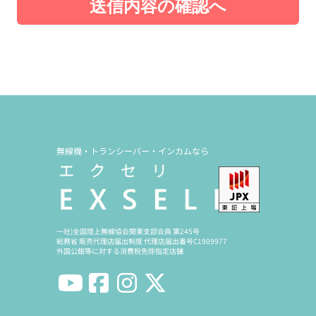
送信内容の確認へ
無線機・トランシーバー・インカムなら
一社)全国陸上無線協会関東支部会員 第245号
総務省 販売代理店届出制度 代理店届出番号C1909977
外国公館等に対する消費税免除指定店舗