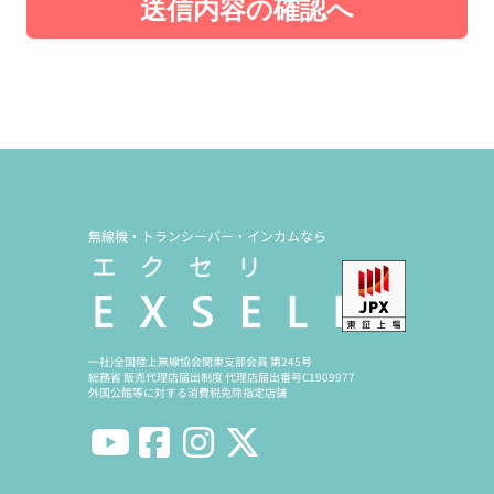
送信内容の確認へ
無線機・トランシーバー・インカムなら
一社)全国陸上無線協会関東支部会員 第245号
総務省 販売代理店届出制度 代理店届出番号C1909977
外国公館等に対する消費税免除指定店舗