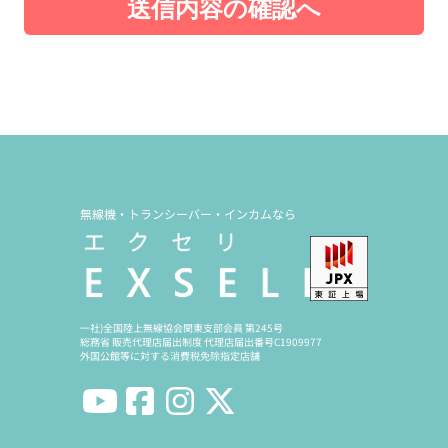
送信内容の確認へ
無線機・トランシーバー・インカムなら
一社)全国陸上無線協会関東支部会員 第245号
総務省 販売代理店届出制度 代理店届出番号C1909977
外国公館等に対する消費税免除指定店舗