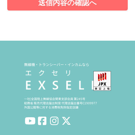
送信内容の確認へ
無線機・トランシーバー・インカムなら
一社)全国陸上無線協会関東支部会員 第245号
総務省 販売代理店届出制度 代理店届出番号C1909977
外国公館等に対する消費税免除指定店舗