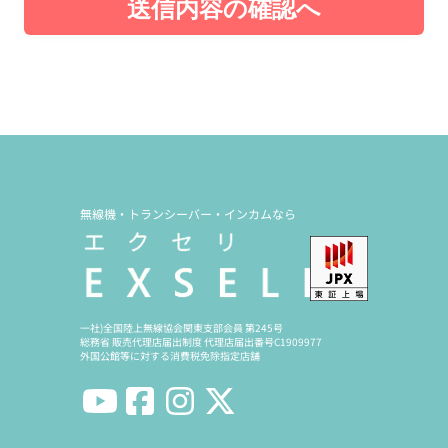
送信内容の確認へ
無線機・トランシーバー・インカムなら
一社)全国陸上無線協会関東支部会員 第245号
総務省 販売代理店届出制度 代理店届出番号C1909977
外国公館等に対する消費税免除指定店舗