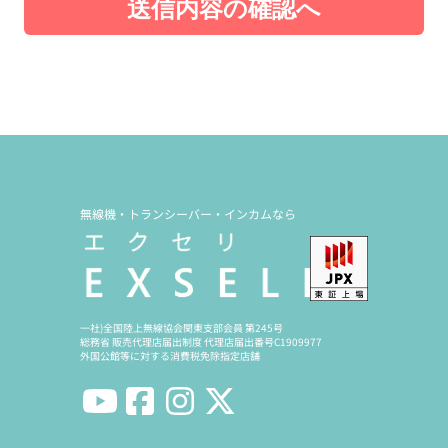
送信内容の確認へ
無線機・トランシーバー・インカムなら
一社)全国陸上無線協会関東支部会員 第245号
総務省 販売代理店届出制度 代理店届出番号C1909977
外国公館等に対する消費税免除指定店舗