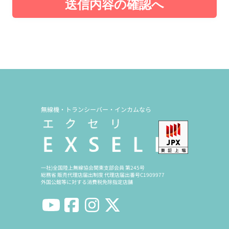
送信内容の確認へ
無線機・トランシーバー・インカムなら
一社)全国陸上無線協会関東支部会員 第245号
総務省 販売代理店届出制度 代理店届出番号C1909977
外国公館等に対する消費税免除指定店舗