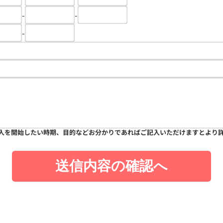
-
-
-
入を開始したい時期、目的などお分かりであればご記入いただけますとより
送信内容の確認へ