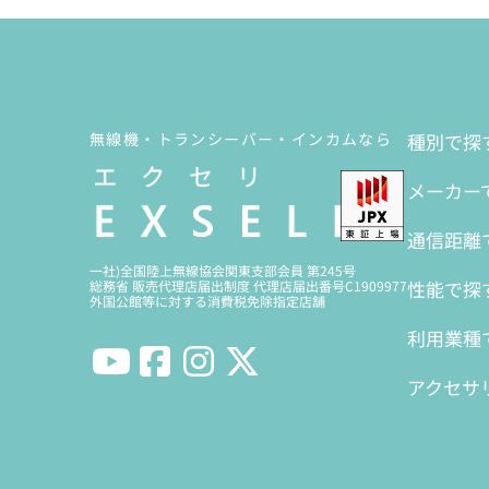
無線機・トランシーバー・インカムなら
種別で探
メーカー
通信距離
一社)全国陸上無線協会関東支部会員 第245号
性能で探
総務省 販売代理店届出制度 代理店届出番号C1909977
外国公館等に対する消費税免除指定店舗
利用業種
アクセサ