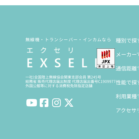
無線機・トランシーバー・インカムなら
種別で探
メーカー
通信距離
一社)全国陸上無線協会関東支部会員 第245号
性能で探
総務省 販売代理店届出制度 代理店届出番号C1909977
外国公館等に対する消費税免除指定店舗
利用業種
アクセサ