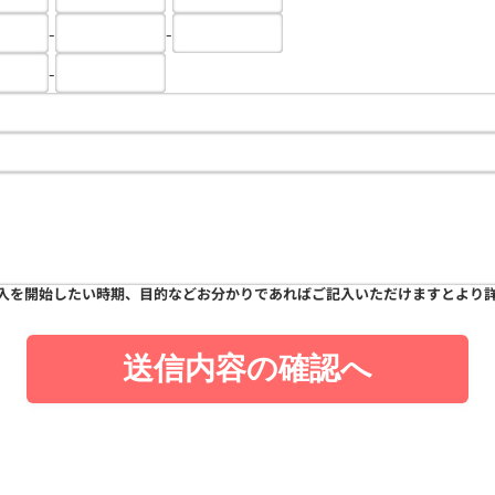
-
-
-
入を開始したい時期、目的などお分かりであればご記入いただけますとより
送信内容の確認へ