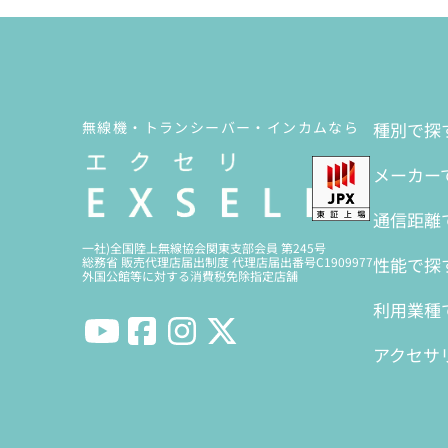
無線機・トランシーバー・インカムなら
種別で探
メーカー
通信距離
一社)全国陸上無線協会関東支部会員 第245号
性能で探
総務省 販売代理店届出制度 代理店届出番号C1909977
外国公館等に対する消費税免除指定店舗
利用業種
アクセサ