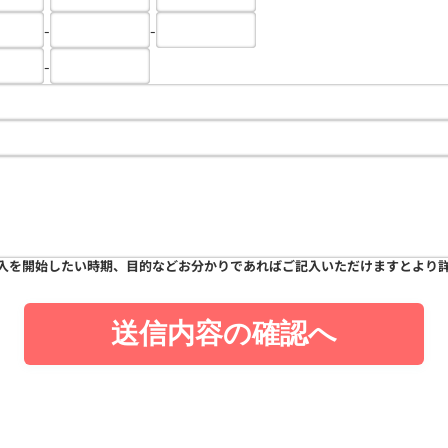
-
-
-
入を開始したい時期、目的などお分かりであればご記入いただけますとより
送信内容の確認へ