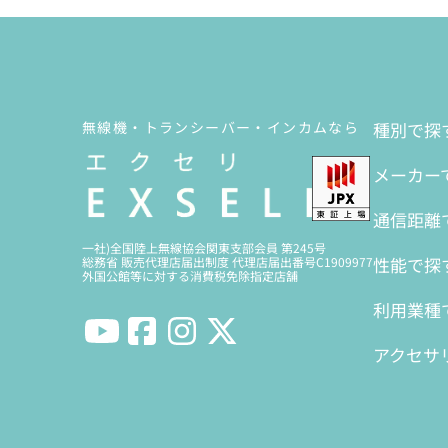
無線機・トランシーバー・インカムなら
種別で探
メーカー
通信距離
一社)全国陸上無線協会関東支部会員 第245号
性能で探
総務省 販売代理店届出制度 代理店届出番号C1909977
外国公館等に対する消費税免除指定店舗
利用業種
アクセサ