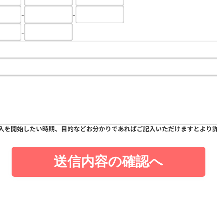
-
-
-
入を開始したい時期、目的などお分かりであればご記入いただけますとより
送信内容の確認へ