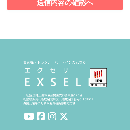
送信内容の確認へ
無線機・トランシーバー・インカムなら
一社)全国陸上無線協会関東支部会員 第245号
総務省 販売代理店届出制度 代理店届出番号C1909977
外国公館等に対する消費税免除指定店舗