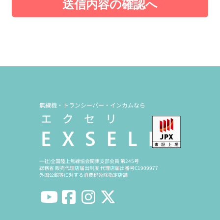
送信内容の確認へ
無線機・トランシーバー・インカムなら
一社)全国陸上無線協会関東支部会員 第245号
総務省 販売代理店届出制度 代理店届出番号C1909977
外国公館等に対する消費税免除指定店舗