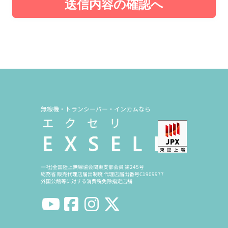
送信内容の確認へ
無線機・トランシーバー・インカムなら
一社)全国陸上無線協会関東支部会員 第245号
総務省 販売代理店届出制度 代理店届出番号C1909977
外国公館等に対する消費税免除指定店舗