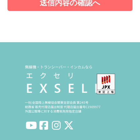
送信内容の確認へ
無線機・トランシーバー・インカムなら
一社)全国陸上無線協会関東支部会員 第245号
総務省 販売代理店届出制度 代理店届出番号C1909977
外国公館等に対する消費税免除指定店舗