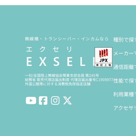
無線機・トランシーバー・インカムなら
種別で探
メーカー
通信距離
一社)全国陸上無線協会関東支部会員 第245号
性能で探
総務省 販売代理店届出制度 代理店届出番号C1909977
外国公館等に対する消費税免除指定店舗
利用業種
アクセサ