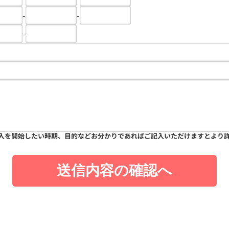
-
-
-
入を開始したい時期、目的などお分かりであればご記入いただけますとより
送信内容の確認へ