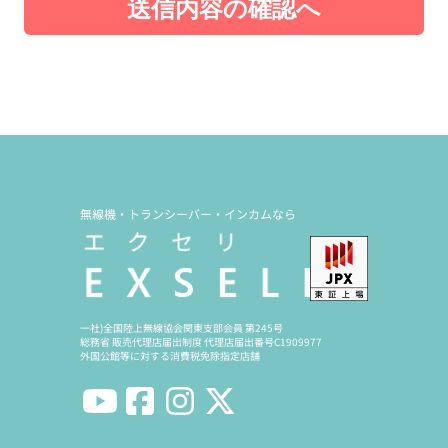
送信内容の確認へ
無線機・トランシーバー・インカムなら
一社)全国陸上無線協会関東支部会員 第245号
総務省 販売代理店届出制度 代理店届出番号C1909977
外国公館等に対する消費税免除指定店舗