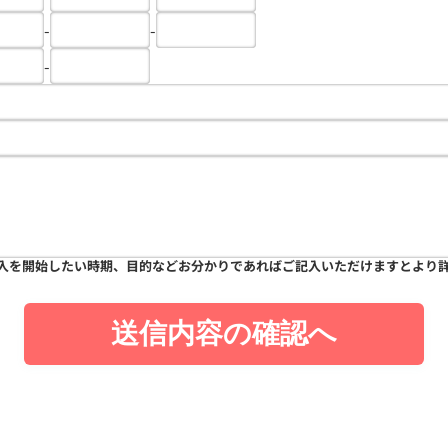
-
-
-
入を開始したい時期、目的などお分かりであればご記入いただけますとより
送信内容の確認へ