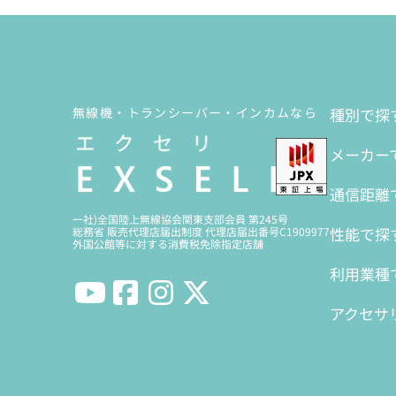
無線機・トランシーバー・インカムなら
種別で探
メーカー
通信距離
一社)全国陸上無線協会関東支部会員 第245号
性能で探
総務省 販売代理店届出制度 代理店届出番号C1909977
外国公館等に対する消費税免除指定店舗
利用業種
アクセサ