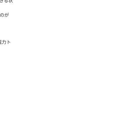
きる状
のが
電力ト