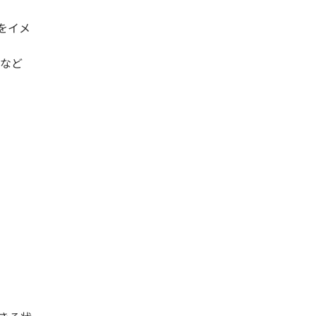
をイメ
など