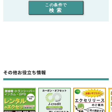
この条件で
検索
同時通話人数を選ぶ
販売
/
レンタル
/
リース
新品
/
中古
生産終了品を含む
フリーワード入力(製品名等)
その他お役立ち情報
選択条件をリセット