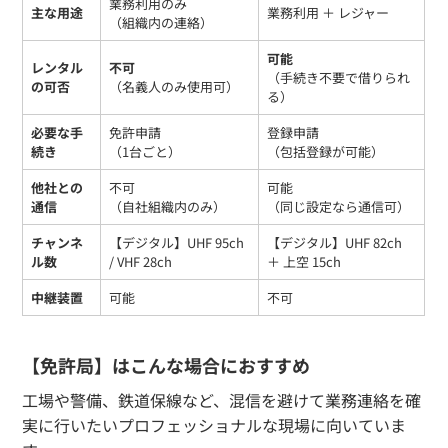
業務利用のみ
主な用途
業務利用 ＋ レジャー
（組織内の連絡）
可能
レンタル
不可
（手続き不要で借りられ
の可否
（名義人のみ使用可）
る）
必要な手
免許申請
登録申請
続き
（1台ごと）
（包括登録が可能）
他社との
不可
可能
通信
（自社組織内のみ）
（同じ設定なら通信可）
チャンネ
【デジタル】UHF 95ch
【デジタル】UHF 82ch
ル数
/ VHF 28ch
＋ 上空 15ch
中継装置
可能
不可
【免許局】はこんな場合におすすめ
工場や警備、鉄道保線など、混信を避けて業務連絡を確
実に行いたいプロフェッショナルな現場に向いていま