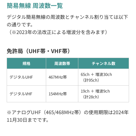
簡易無線 周波数一覧
デジタル簡易無線の周波数とチャンネル割り当ては以下
の通りです。
（※2023年の法改正による増波分を含みます）
免許局（UHF帯・VHF帯）
規格
周波数帯
チャンネル数
65ch ＋ 増波30ch
デジタルUHF
467MHz帯
（計95ch）
19ch ＋ 増波9ch
デジタルVHF
154MHz帯
（計28ch）
※アナログUHF（465/468MHz帯）の使用期限は2024年
11月30日までです。