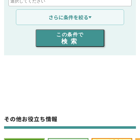
通信距離を選ぶ
さらに条件を絞る
出力を選ぶ
この条件で
検索
同時通話人数を選ぶ
販売
/
レンタル
/
リース
新品
/
中古
生産終了品を含む
フリーワード入力(製品名等)
その他お役立ち情報
選択条件をリセット