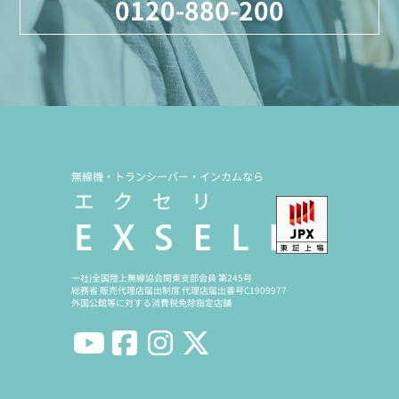
0120-880-200
無線機・トランシーバー・インカムなら
一社)全国陸上無線協会関東支部会員 第245号
総務省 販売代理店届出制度 代理店届出番号C1909977
外国公館等に対する消費税免除指定店舗