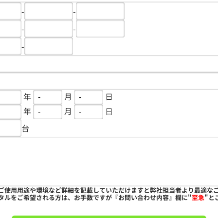
-
-
-
-
-
年
月
日
年
月
日
台
ご使用用途や環境など詳細を記載していただけますと弊社担当者より最適な
タルをご希望される方は、お手数ですが『お問い合わせ内容』欄に"
至急
"と