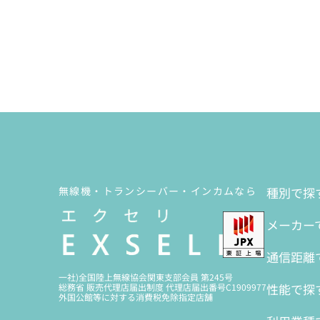
無線機・トランシーバー・インカムなら
種別で探
メーカー
通信距離
一社)全国陸上無線協会関東支部会員 第245号
性能で探
総務省 販売代理店届出制度 代理店届出番号C1909977
外国公館等に対する消費税免除指定店舗