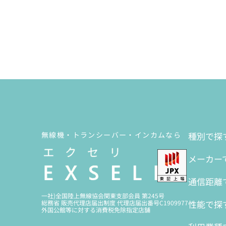
無線機・トランシーバー・インカムなら
種別で探
メーカー
通信距離
一社)全国陸上無線協会関東支部会員 第245号
性能で探
総務省 販売代理店届出制度 代理店届出番号C1909977
外国公館等に対する消費税免除指定店舗