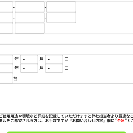
-
-
-
-
-
年
月
日
年
月
日
台
ご使用用途や環境など詳細を記載していただけますと弊社担当者より最適な
タルをご希望される方は、お手数ですが『お問い合わせ内容』欄に"
至急
"と