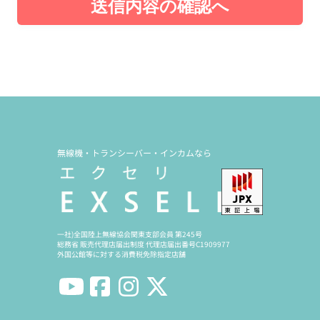
送信内容の確認へ
無線機・トランシーバー・インカムなら
一社)全国陸上無線協会関東支部会員 第245号
総務省 販売代理店届出制度 代理店届出番号C1909977
外国公館等に対する消費税免除指定店舗